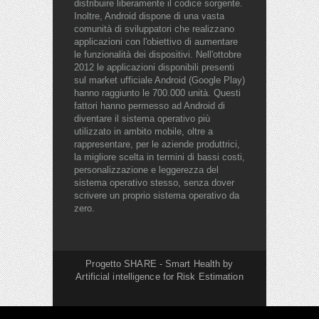
distribuire liberamente il codice sorgente.
Inoltre, Android dispone di una vasta
comunità di sviluppatori che realizzano
applicazioni con l'obiettivo di aumentare
le funzionalità dei dispositivi. Nell'ottobre
2012 le applicazioni disponibili presenti
sul market ufficiale Android (Google Play)
hanno raggiunto le 700.000 unità. Questi
fattori hanno permesso ad Android di
diventare il sistema operativo più
utilizzato in ambito mobile, oltre a
rappresentare, per le aziende produttrici,
la migliore scelta in termini di bassi costi,
personalizzazione e leggerezza del
sistema operativo stesso, senza dover
scrivere un proprio sistema operativo da
zero.
Progetto SHARE - Smart Health by
Artificial intelligence for Risk Estimation