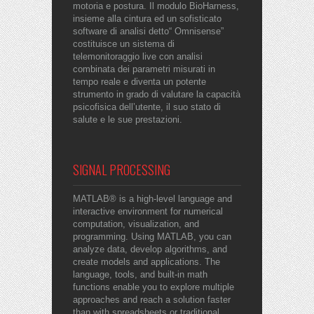
motoria e postura. Il modulo BioHarness,
insieme alla cintura ed un sofisticato
software di analisi detto“ Omnisense”
costituisce un sistema di
telemonitoraggio live con analisi
combinata dei parametri misurati in
tempo reale e diventa un potente
strumento in grado di valutare la capacità
psicofisica dell’utente, il suo stato di
salute e le sue prestazioni.
SIGNAL PROCESSING
MATLAB® is a high-level language and
interactive environment for numerical
computation, visualization, and
programming. Using MATLAB, you can
analyze data, develop algorithms, and
create models and applications. The
language, tools, and built-in math
functions enable you to explore multiple
approaches and reach a solution faster
than with spreadsheets or traditional