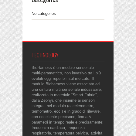
No categories
TECHNOLOGY
BioHarness è un modulo sensoriale
multi-parametrico, non invasivo tra i più
evoluti oggi reperibili sul mercato. Il
modulo Bioharness viene associato ad
una cintura multi sensoriale indossabile,
realizzata in materiale “Smart Fabric”,
dalla Zephyr, che insieme ai sensori
integrati nel modulo (accelerometro,
termometro, ecc.) è in grado di rilevare,
con eccellente precisone, fino a 5
parametri in tempo reale e precisamente:
frequenza cardiaca, frequenza
respiratoria, temperatura pelvica, attività