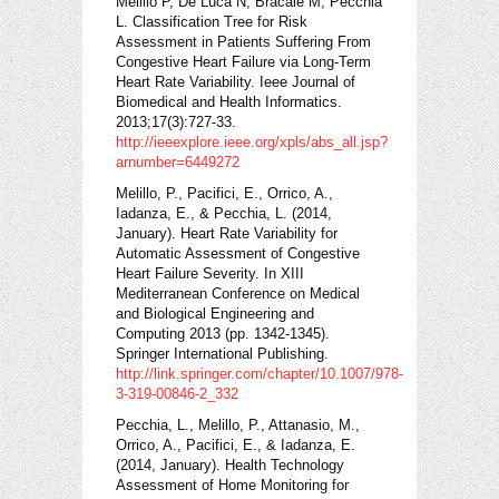
Melillo P, De Luca N, Bracale M, Pecchia
L. Classification Tree for Risk
Assessment in Patients Suffering From
Congestive Heart Failure via Long-Term
Heart Rate Variability. Ieee Journal of
Biomedical and Health Informatics.
2013;17(3):727-33.
http://ieeexplore.ieee.org/xpls/abs_all.jsp?
arnumber=6449272
Melillo, P., Pacifici, E., Orrico, A.,
Iadanza, E., & Pecchia, L. (2014,
January). Heart Rate Variability for
Automatic Assessment of Congestive
Heart Failure Severity. In XIII
Mediterranean Conference on Medical
and Biological Engineering and
Computing 2013 (pp. 1342-1345).
Springer International Publishing.
http://link.springer.com/chapter/10.1007/978-
3-319-00846-2_332
Pecchia, L., Melillo, P., Attanasio, M.,
Orrico, A., Pacifici, E., & Iadanza, E.
(2014, January). Health Technology
Assessment of Home Monitoring for